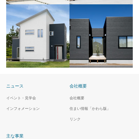
本宮 金瀬 モデルハウス
カフェスタイルの家「金
テクノストラクチャー住宅シ
瀬の家A」
リーズ「FORCASA」
テクノストラクチャー住宅シ
リーズ「FORCASA」
ニュース
会社概要
イベント・見学会
会社概要
インフォメーション
住まい情報「かわら版」
一家団欒 シンプルスタイ
中庭で繋がるハコ「高木
リンク
ル 「喜久田の家A」
の家A」
テクノストラクチャー住宅シ
テクノストラクチャー住宅シ
主な事業
リーズ「FORCASA」
リーズ「HIRAYA」