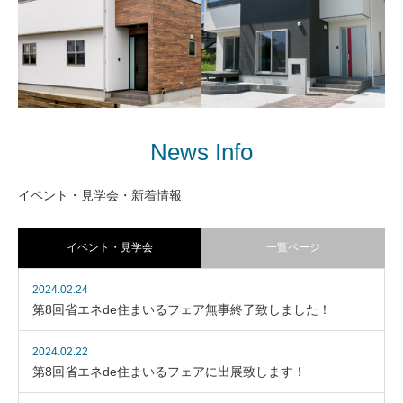
一家団欒 シンプルスタイ
カフェスタイルの家「金
ル 「喜久田の家A」
瀬の家A」
テクノストラクチャー住宅シ
テクノストラクチャー住宅シ
リーズ「FORCASA」
リーズ「FORCASA」
News Info
イベント・見学会・新着情報
大玉村赤坂モデルハウス
子育て快適ママ楽
テクノストラクチャー住宅シ
イベント・見学会
一覧ページ
House「大槻の家A」
リーズ「つむぎえ」
テクノストラクチャー住宅シ
2024.02.24
リーズ「FORCASA」
第8回省エネde住まいるフェア無事終了致しました！
2024.02.22
第8回省エネde住まいるフェアに出展致します！