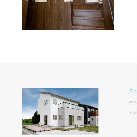
本宮市 M様邸
全面リノベーション
ニ
イベ
イン