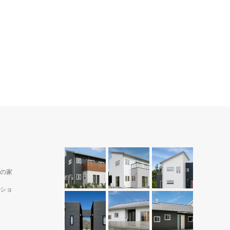
の家
ショ