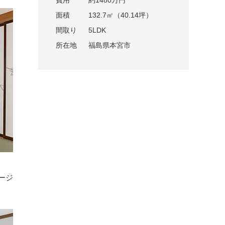
費用
約1480万円
面積
132.7㎡（40.14坪）
間取り
5LDK
所在地
福島県本宮市
ージ