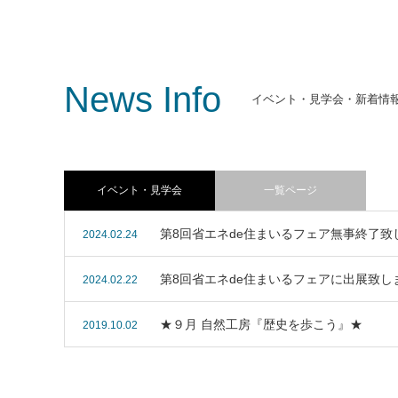
News Info
イベント・見学会・新着情
大玉村赤坂モデルハウス
一家団欒
テクノストラクチャー住宅シリーズ「つむぎ
A」
え」
テクノス
イベント・見学会
一覧ページ
「FORCA
第8回省エネde住まいるフェア無事終了致
2024.02.24
第8回省エネde住まいるフェアに出展致し
2024.02.22
★９月 自然工房『歴史を歩こう』★
2019.10.02