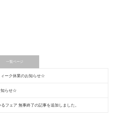
金色の家
一人を満喫するセカンドハウス「仲ノ内
の家A」
IRAYA」
テクノストラクチャー住宅シリーズ「HIRAYA」
一覧ページ
ウィーク休業のお知らせ☆
お知らせ☆
いるフェア 無事終了の記事を追加しました。