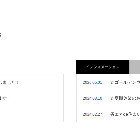
報
自分だけの時間を楽しむ平屋「
 シンプルスタイル 「喜久田の家
A」
テクノストラクチャー住宅シリーズ「H
トラクチャー住宅シリーズ
SA」
インフォメーション
しました！
☆ゴールデン
2026.05.01
ます！
☆夏期休業の
2024.08.10
省エネde住ま
2024.02.27